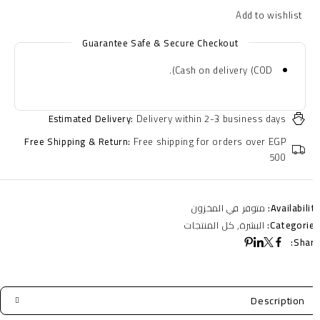
Guarantee Safe & Secure Checkout
Cash on delivery (COD).
Estimated Delivery:
Delivery within 2-3 business days
Free Shipping & Return:
Free shipping for orders over EGP
500
Availabilit
متوفر في المخزون
Categorie
البشرة
,
كل المنتجات
Shar
Description