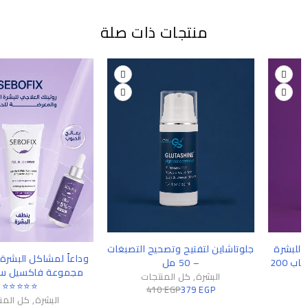
منتجات ذات صلة
-8%
وتاشاين لتفتيح وتصحيح التصبغات
-51%
وداعاً لمشاكل البشرة الدهنية مع
– 50 مل
مجموعة فاكسيل سيبوفيكس
البشرة
,
كل المنتجات
⭐⭐⭐⭐⭐
410
EGP
379
EGP
البشرة
,
كل المنتجات