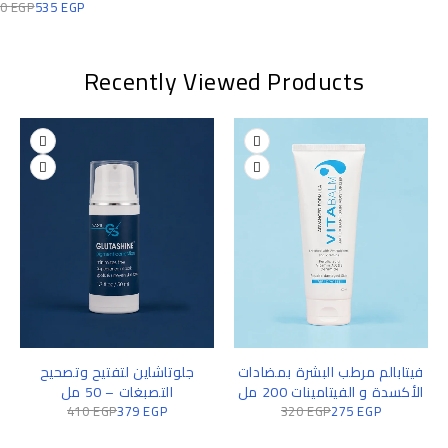
1,100
EGP
535
EGP
Recently Viewed Products
فيتابالم مرطب البشرة بمضادات
جلوتاشاين لتفتيح وتصحيح
الأكسدة و الفيتامينات 200 مل
التصبغات – 50 مل
410
EGP
379
EGP
320
EGP
275
EGP