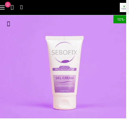
0
-10%