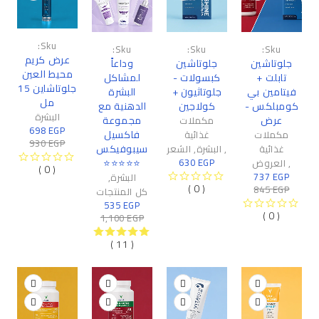
-25%
-13%
-51%
Sku:
Sku:
Sku:
Sku:
عرض كريم
جلوتاشين
جلوتاشين
وداعاً
محيط العين
تابلت +
كبسولات -
لمشاكل
جلوتاشاين 15
فيتامين بي
جلوتاثيون +
البشرة
مل
كومبلكس -
كولاجين
الدهنية مع
البشرة
عرض
مجموعة
مكملات
698
EGP
فاكسيل
مكملات
غذائية
930
EGP
سيبوفيكس
غذائية
,
البشرة
,
الشعر
630
EGP
⭐⭐⭐⭐⭐
,
العروض
( 0 )
من 5
تم التقييم
737
EGP
البشرة
,
( 0 )
845
EGP
من 5
تم التقييم
كل المنتجات
535
EGP
( 0 )
1,100
EGP
من 5
تم التقييم
( 11 )
من 5