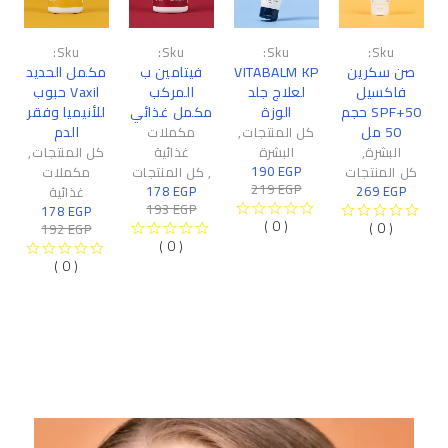
-7%
-8%
-13%
Sku:
Sku:
Sku:
Sku:
صن سكرين
VITABALM KP
فيتامين ب
مكمل الحديد
فاكسيل
لعلاج جلد
المركب
Vaxil حبوب
SPF+50 حجم
الوزة
مكمل غذائي
للأنيميا وفقر
50 مل
الدم
كل المنتجات
,
مكملات
البشرة
,
البشرة
غذائية
كل المنتجات
,
190
EGP
كل المنتجات
,
كل المنتجات
مكملات
219
EGP
178
EGP
269
EGP
غذائية
193
EGP
178
EGP
( 0 )
( 0 )
192
EGP
من 5
تم التقييم
من 5
تم التقييم
( 0 )
من 5
تم التقييم
( 0 )
من 5
تم التقييم