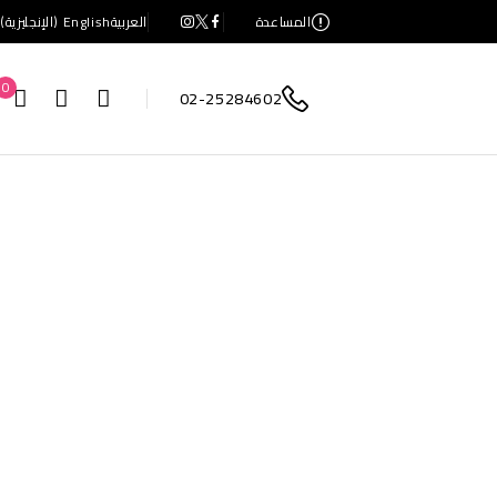
المساعدة
العربية
English
(
الإنجليزية
)
0
02-25284602