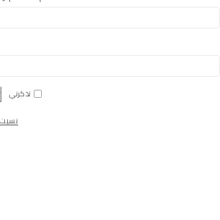
تذكرني
ت
نسيت 