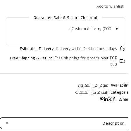
Guarantee Safe & Secure Checkout
Cash on delivery (COD).
Estimated Delivery:
Delivery within 2-3 business days
Free Shipping & Return:
Free shipping for orders over EGP
500
Availabilit
متوفر في المخزون
Categorie
البشرة
,
كل المنتجات
Shar
Description