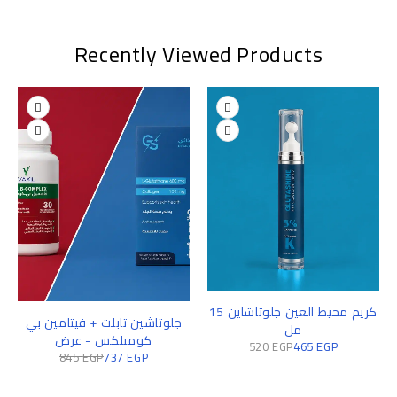
Recently Viewed Products
كريم محيط العين جلوتاشاين 15
جلوتاشين تابلت + فيتامين بي
مل
كومبلكس - عرض
520
EGP
465
EGP
845
EGP
737
EGP