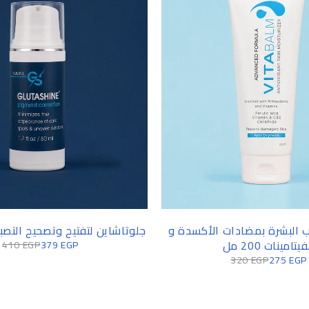
ب البشرة بمضادات الأكسدة و
جلوتاشاين لتفتيح وتصحيح التصبغات 
فيتامينات 200 مل
410
EGP
379
EGP
320
EGP
275
EGP