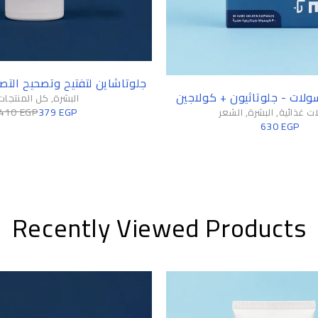
-8%
جلوتاشاين لتفتيح وتصحيح التصبغات
لات - جلوتاثيون + كولاجين
البشرة
,
كل المنتجات
410
EGP
379
EGP
ت غذائية
,
البشرة
,
الشعر
630
EGP
Recently Viewed Products