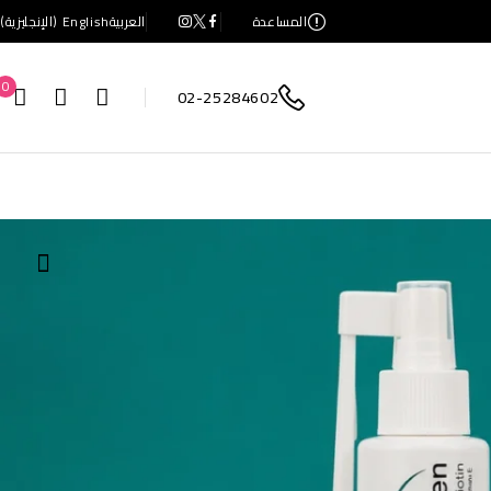
المساعدة
العربية
English
(
الإنجليزية
)
0
02-25284602