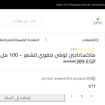
Vaxil For Pharmaceutical Industries.
التصنيفات
الصفحة الرئيسية
المتجر
المق
( 0 )
ماكساناجين لوشن مقوي للشعر – 100 مل
من 5
تم التقييم
289
EGP
320
EGP
859 person viewed this product
QTY
إضافة إلى السلة