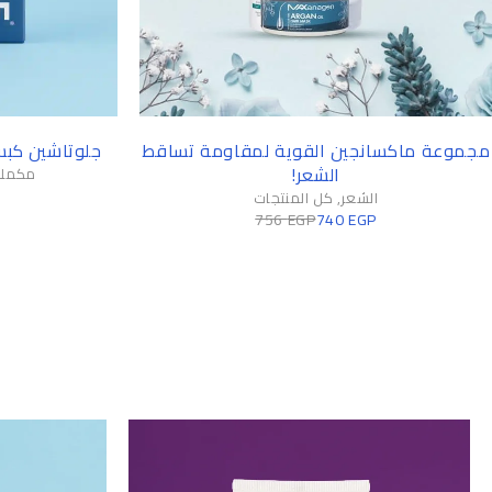
-2%
مجموعة ماكسانجين القوية لمقاومة تساقط
جلوتاشين كبسو
الشعر!
مكملا
الشعر
,
كل المنتجات
756
EGP
740
EGP