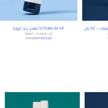
-13%
 – 50 مل
VITABALM KP لعلاج جلد الوزة
كل المنتجات
,
البشرة
219
EGP
190
EGP