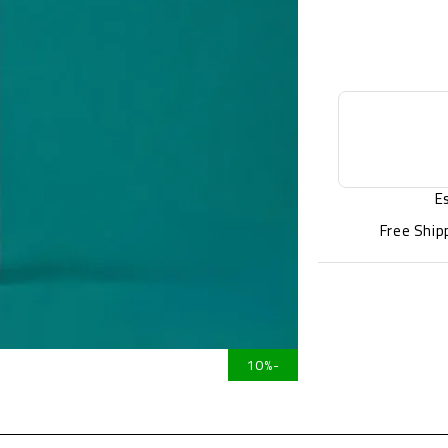
E
Free Ship
-10%