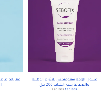
غسول الوجه سيبوفيكس للبشرة الدهنية
فيتابالم مرط
والمصابة بحب الشباب 200 مل
ال
220
EGP
185
EGP