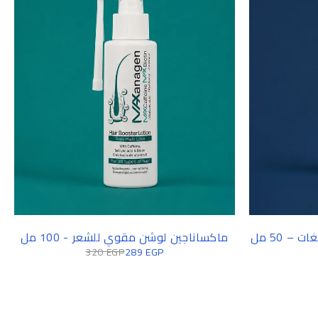
– 50 مل
ماكساناجين لوشن مقوي للشعر - 100 مل
320
EGP
289
EGP