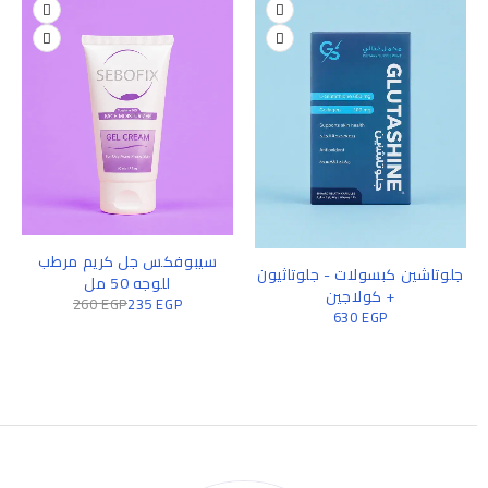
سيبوفكس جل كريم مرطب
جلوتاشين كبسولات - جلوتاثيون
للوجه 50 مل
+ كولاجين
260
EGP
235
EGP
630
EGP