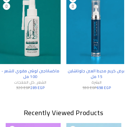
-10%
-2
رض كريم محيط العين جلوتاشاين
ماكساناجين لوشن مقوي للشعر -
15 مل
100 مل
البشرة
الشعر
,
كل المنتجات
320
EGP
289
EGP
930
EGP
698
EGP
Recently Viewed Products