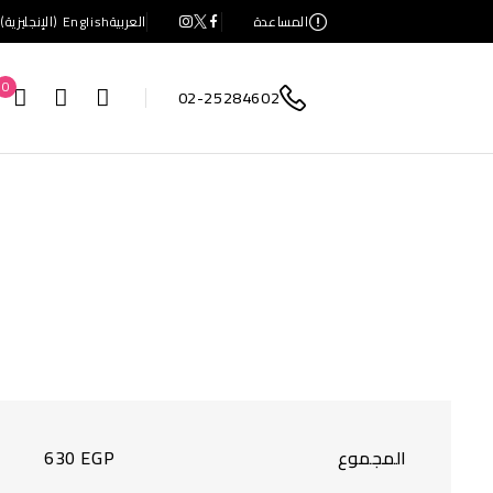
المساعدة
العربية
English
(
الإنجليزية
)
0
02-25284602
المجموع
EGP
630