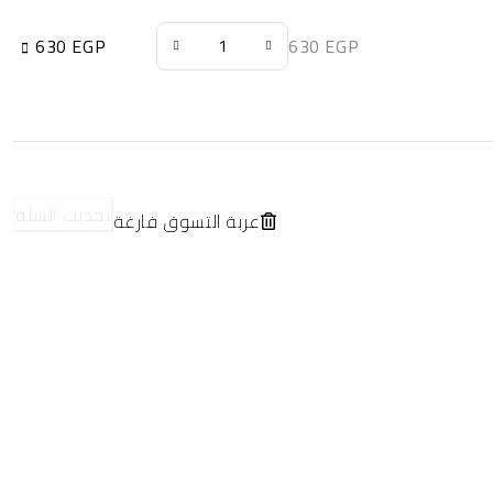
630
EGP
630
EGP
تحديث السلة
عربة التسوق فارغة