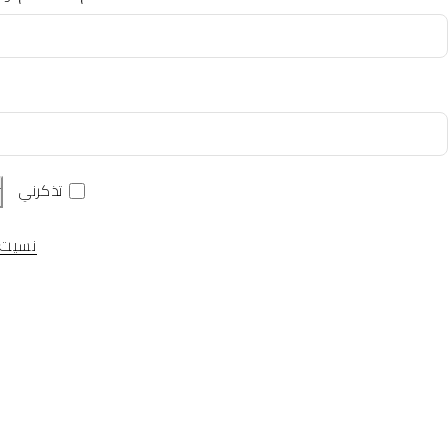
تذكرني
ت
نسيت 