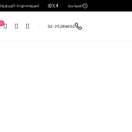
المساعدة
العربية
English
(
الإنجليزية
)
0
02-25284602