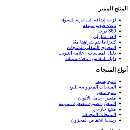
المنتج المميز
لزجة إضافة إلى عربة التسوق
نافذة فيديو منبثقة
360 درجة
العد التنازلي
كثيرًا ما يتم شراؤها معًا
المحتوى السفلي للمنتجات
دليل المقاسات - علامة التبويب
دليل المقاس - نافذة منبثقة
أنواع المنتجات
منتج بسيط
المنتجات المعروضة للبيع
منتج متغير
متغير - حامل الألوان
المتغير - صورة مصغرة متنوعة
منتج خارجي
المنتجات المجمعة
رسالة انخفاض المخزون